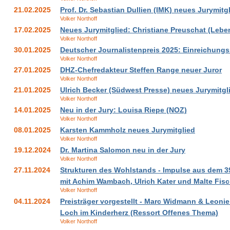
21.02.2025
Prof. Dr. Sebastian Dullien (IMK) neues Jurymitg
Volker Northoff
17.02.2025
Neues Jurymitglied: Christiane Preuschat (Lebe
Volker Northoff
30.01.2025
Deutscher Journalistenpreis 2025: Einreichungs
Volker Northoff
27.01.2025
DHZ-Chefredakteur Steffen Range neuer Juror
Volker Northoff
21.01.2025
Ulrich Becker (Südwest Presse) neues Jurymitgl
Volker Northoff
14.01.2025
Neu in der Jury: Louisa Riepe (NOZ)
Volker Northoff
08.01.2025
Karsten Kammholz neues Jurymitglied
Volker Northoff
19.12.2024
Dr. Martina Salomon neu in der Jury
Volker Northoff
27.11.2024
Strukturen des Wohlstands - Impulse aus dem 3
mit Achim Wambach, Ulrich Kater und Malte Fisc
Volker Northoff
04.11.2024
Preisträger vorgestellt - Marc Widmann & Leonie
Loch im Kinderherz (Ressort Offenes Thema)
Volker Northoff