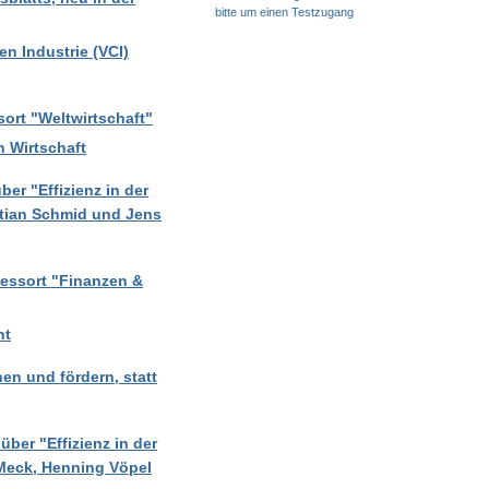
bitte um einen Testzugang
n Industrie (VCI)
ort "Weltwirtschaft"
n Wirtschaft
er "Effizienz in der
stian Schmid und Jens
Ressort "Finanzen &
nt
en und fördern, statt
ber "Effizienz in der
 Meck, Henning Vöpel