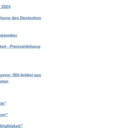
s 2024
leihung des Deutschen
September
ert - Preisverleihung
reis: 503 Artikel aus
isten
tik"
ion"
hhaltigkeit"