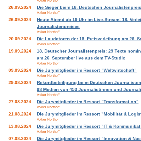
Volker Northoff
26.09.2024
Die Sieger beim 18. Deutschen Journalistenprei
Volker Northoff
26.09.2024
Heute Abend ab 19 Uhr im Live-Stream: 18. Ver
Journalistenpreises
Volker Northoff
20.09.2024
Die Laudatoren der 18. Preisverleihung am 26. 
Volker Northoff
19.09.2024
18. Deutscher Journalistenpreis: 29 Texte nomini
am 26. September live aus dem TV-Studio
Volker Northoff
09.09.2024
Die Jurymitglieder im Ressort "Weltwirtschaft"
Volker Northoff
29.08.2024
Rekordbeteiligung beim Deutschen Journalistenp
98 Medien von 453 Journalistinnen und Journal
Volker Northoff
27.08.2024
Die Jurymitglieder im Ressort "Transformation"
Volker Northoff
21.08.2024
Die Jurymitglieder im Ressort "Mobilität & Logis
Volker Northoff
13.08.2024
Die Jurymitglieder im Ressort "IT & Kommunikat
Volker Northoff
07.08.2024
Die Jurymitglieder im Ressort "Innovation & Nac