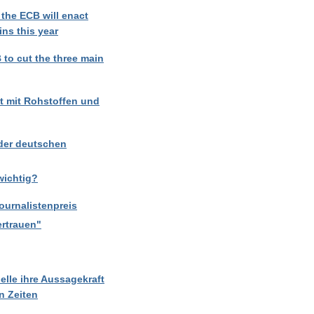
t the ECB will enact
ins this year
 to cut the three main
t mit Rohstoffen und
der deutschen
wichtig?
ournalistenpreis
ertrauen"
lle ihre Aussagekraft
en Zeiten