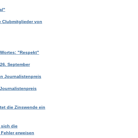
al"
e Clubmitglieder von
s Wortes: "Respekt"
 26. September
en Journalistenpreis
Journalistenpreis
tet die Zinswende ein
 sich die
 Fehler erweisen