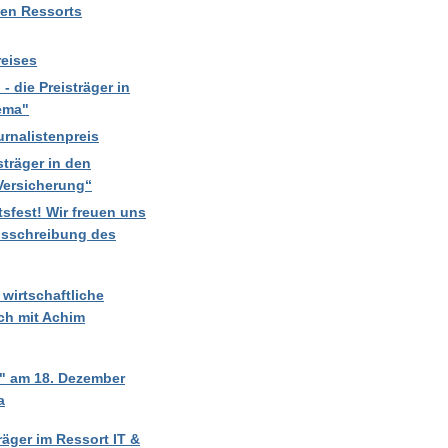
 den Ressorts
reises
 die Preisträger in
ema"
rnalistenpreis
träger in den
Versicherung“
sfest! Wir freuen uns
usschreibung des
wirtschaftliche
ch mit Achim
" am 18. Dezember
a
räger im Ressort IT &