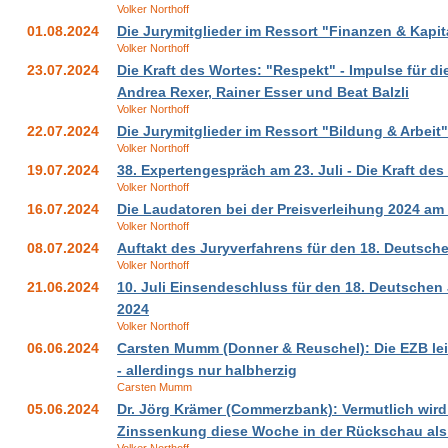
Volker Northoff
01.08.2024
Die Jurymitglieder im Ressort "Finanzen & Kapit
Volker Northoff
23.07.2024
Die Kraft des Wortes: "Respekt" - Impulse für di
Andrea Rexer, Rainer Esser und Beat Balzli
Volker Northoff
22.07.2024
Die Jurymitglieder im Ressort "Bildung & Arbeit"
Volker Northoff
19.07.2024
38. Expertengespräch am 23. Juli - Die Kraft de
Volker Northoff
16.07.2024
Die Laudatoren bei der Preisverleihung 2024 am
Volker Northoff
08.07.2024
Auftakt des Juryverfahrens für den 18. Deutsch
Volker Northoff
21.06.2024
10. Juli Einsendeschluss für den 18. Deutschen 
2024
Volker Northoff
06.06.2024
Carsten Mumm (Donner & Reuschel): Die EZB lei
- allerdings nur halbherzig
Carsten Mumm
05.06.2024
Dr. Jörg Krämer (Commerzbank): Vermutlich wird
Zinssenkung diese Woche in der Rückschau als