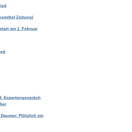
lied
nsmittel Zeitung)
start am 1. Februar
ied
9. Expertengespräch
her
 Daumer: Plötzlich ein