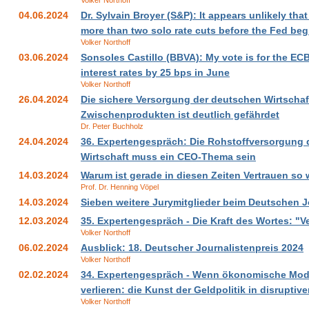
Volker Northoff
04.06.2024
Dr. Sylvain Broyer (S&P): It appears unlikely tha
more than two solo rate cuts before the Fed beg
Volker Northoff
03.06.2024
Sonsoles Castillo (BBVA): My vote is for the ECB
interest rates by 25 bps in June
Volker Northoff
26.04.2024
Die sichere Versorgung der deutschen Wirtschaf
Zwischenprodukten ist deutlich gefährdet
Dr. Peter Buchholz
24.04.2024
36. Expertengespräch: Die Rohstoffversorgung 
Wirtschaft muss ein CEO-Thema sein
14.03.2024
Warum ist gerade in diesen Zeiten Vertrauen so 
Prof. Dr. Henning Vöpel
14.03.2024
Sieben weitere Jurymitglieder beim Deutschen J
12.03.2024
35. Expertengespräch - Die Kraft des Wortes: "V
Volker Northoff
06.02.2024
Ausblick: 18. Deutscher Journalistenpreis 2024
Volker Northoff
02.02.2024
34. Expertengespräch - Wenn ökonomische Mode
verlieren: die Kunst der Geldpolitik in disruptiv
Volker Northoff