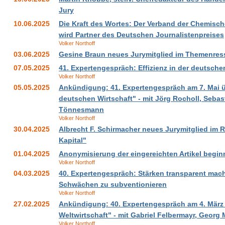
Jury
10.06.2025
Die Kraft des Wortes: Der Verband der Chemische
wird Partner des Deutschen Journalistenpreises
Volker Northoff
03.06.2025
Gesine Braun neues Jurymitglied im Themenress
07.05.2025
41. Expertengespräch: Effizienz in der deutsche
Volker Northoff
05.05.2025
Ankündigung: 41. Expertengespräch am 7. Mai üb
deutschen Wirtschaft" - mit Jörg Rocholl, Seba
Tönnesmann
Volker Northoff
30.04.2025
Albrecht F. Schirmacher neues Jurymitglied im 
Kapital"
01.04.2025
Anonymisierung der eingereichten Artikel begin
Volker Northoff
04.03.2025
40. Expertengespräch: Stärken transparent mach
Schwächen zu subventionieren
Volker Northoff
27.02.2025
Ankündigung: 40. Expertengespräch am 4. März ü
Weltwirtschaft" - mit Gabriel Felbermayr, Georg
Volker Northoff