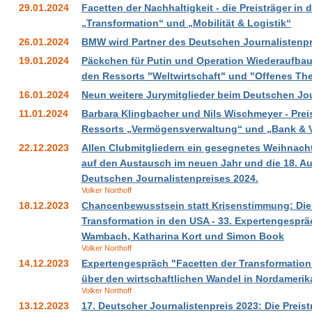
29.01.2024
Facetten der Nachhaltigkeit - die Preisträger in
„Transformation“ und „Mobilität & Logistik“
26.01.2024
BMW wird Partner des Deutschen Journalistenp
19.01.2024
Päckchen für Putin und Operation Wiederaufbau -
den Ressorts "Weltwirtschaft" und "Offenes Th
16.01.2024
Neun weitere Jurymitglieder beim Deutschen Jou
11.01.2024
Barbara Klingbacher und Nils Wischmeyer - Preis
Ressorts „Vermögensverwaltung“ und „Bank & 
22.12.2023
Allen Clubmitgliedern ein gesegnetes Weihnacht
auf den Austausch im neuen Jahr und die 18. A
Deutschen Journalistenpreises 2024.
Volker Northoff
18.12.2023
Chancenbewusstsein statt Krisenstimmung: Die 
Transformation in den USA - 33. Expertengesprä
Wambach, Katharina Kort und Simon Book
Volker Northoff
14.12.2023
Expertengespräch "Facetten der Transformation
über den wirtschaftlichen Wandel in Nordamerik
Volker Northoff
13.12.2023
17. Deutscher Journalistenpreis 2023: Die Preist