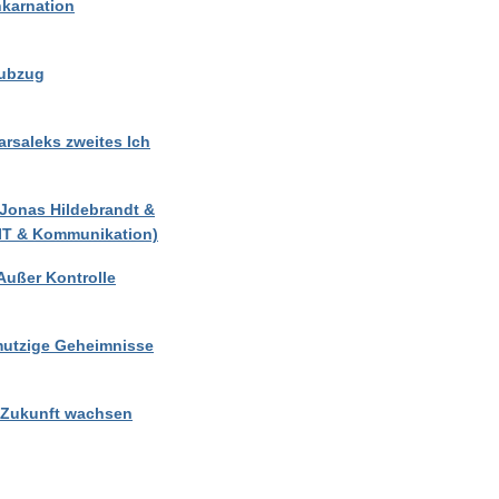
nkarnation
aubzug
arsaleks zweites Ich
l-Jonas Hildebrandt &
(IT & Kommunikation)
 Außer Kontrolle
hmutzige Geheimnisse
e Zukunft wachsen