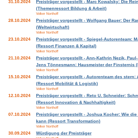
31.10.2024
Preisträger vorgestellt - Marc Kowalsky: Die Rei
(Themenressort Bildung & Arbeit)
Volker Northoff
28.10.2024
Preisträger vorgestellt - Wolfgang Bauer: Der R
(Weltwirtschaft)
Volker Northoff
23.10.2024
Preisträger vorgestellt - Spiegel-Autorenteam: M
(Ressort Finanzen & Kapital)
Volker Northoff
21.10.2024
Preisträger vorgestellt - Ann-Kathrin Nezik, Pau
Jens Tönnesmann: Hausmeister der Finsternis 
Volker Northoff
15.10.2024
Preisträger vorgestellt - Autorenteam des stern:
(Ressort Mobilität & Logistik)
Volker Northoff
12.10.2024
Preisträger vorgestellt - Reto U. Schneider: Sc
(Ressort Innovation & Nachhaltigkeit)
Volker Northoff
07.10.2024
Preisträger vorgestellt - Joshua Kocher: Wie di
kann (Ressort Transformation)
Volker Northoff
30.09.2024
Würdigung der Preisträger