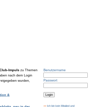
Club-Impuls
zu Themen
Benutzername
 haben nach dem Login
Passwort
h freigegeben wurden,
tion &
>>
Ich bin kein Mitglied und
blatts, neu in der